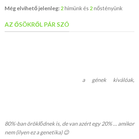
Még elvihető jelenleg:
2
hímünk és
2
nőstényünk
AZ ŐSÖKRŐL PÁR SZÓ
a gének kiválóak,
80%-ban öröklődnek is, de van azért egy 20% … amikor
nem (ilyen ez a genetika) 😉