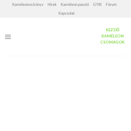
Skip
Kaméleonos könyv
Hírek
Kaméleon panzió
GYIK
Fórum
to
Kapcsolat
content
KEZDŐ
KAMÉLEON
CSOMAGOK