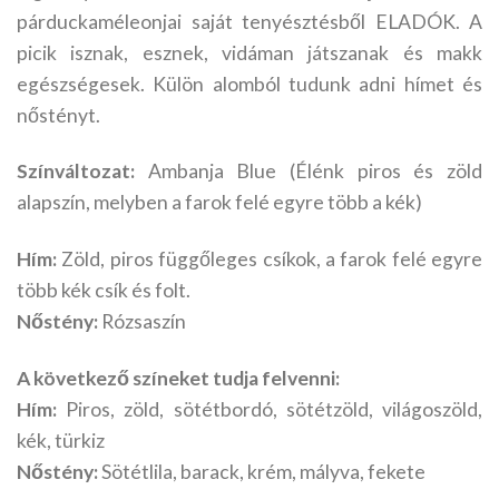
párduckaméleonjai saját tenyésztésből ELADÓK. A
picik isznak, esznek, vidáman játszanak és makk
egészségesek. Külön alomból tudunk adni hímet és
nőstényt.
Színváltozat:
Ambanja Blue (Élénk piros és zöld
alapszín, melyben a farok felé egyre több a kék)
Hím:
Zöld, piros függőleges csíkok, a farok felé egyre
több kék csík és folt.
Nőstény:
Rózsaszín
A következő színeket tudja felvenni:
Hím:
Piros, zöld, sötétbordó, sötétzöld, világoszöld,
kék, türkiz
Nőstény:
Sötétlila, barack, krém, mályva, fekete