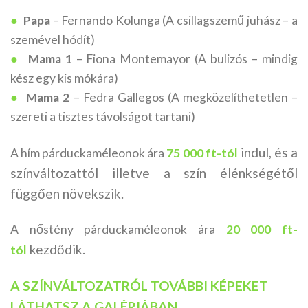
●
Papa
– Fernando Kolunga (A csillagszemű juhász – a
szemével hódít)
●
Mama 1
– Fiona Montemayor (A bulizós – mindig
kész egy kis mókára)
●
Mama 2
– Fedra Gallegos (A megközelíthetetlen –
szereti a tisztes távolságot tartani)
indul, és a
A hím párduckaméleonok ára
75 000 ft-tól
színváltozattól illetve a szín élénkségétől
függően növekszik.
A nőstény párduckaméleonok ára
20 000 ft-
kezdődik.
tól
A SZÍNVÁLTOZATRÓL TOVÁBBI KÉPEKET
LÁTHATSZ A GALÉRIÁBAN