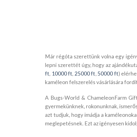
Már régóta szerettünk volna egy igénye
lepni szerettét úgy, hogy az ajándékut
ft
,
10000 ft
,
25000 ft
,
50000 ft
) elérh
kaméleon felszerelés vásárlására fordít
A Bugs-World & ChameleonFarm Gift C
gyermekünknek, rokonunknak, ismerősü
azt tudjuk, hogy imádja a kaméleonokat
meglepetésnek. Ezt az igényesen kidolg