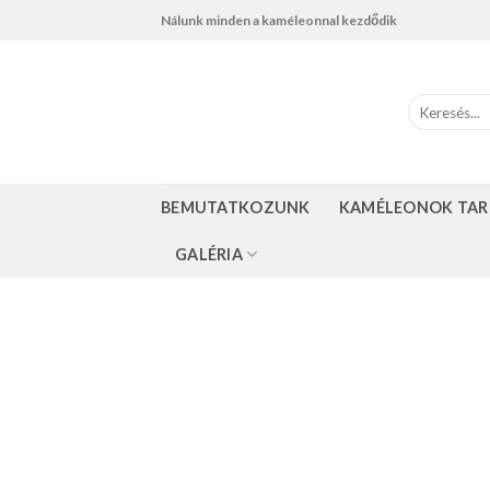
Skip
Nálunk minden a kaméleonnal kezdődik
to
content
BEMUTATKOZUNK
KAMÉLEONOK TAR
GALÉRIA