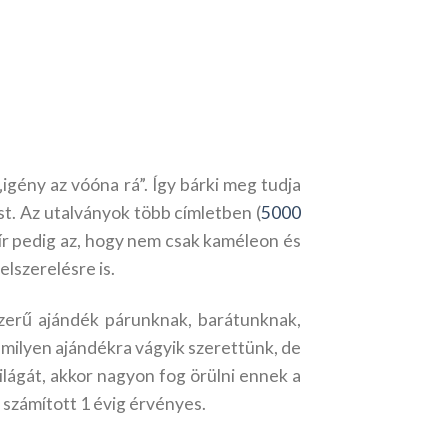
igény az vóóna rá”. Így bárki meg tudja
st. Az utalványok több címletben (
5000
ír pedig az, hogy nem csak kaméleon és
elszerelésre is.
zerű ajándék párunknak, barátunknak,
ilyen ajándékra vágyik szerettünk, de
ilágát, akkor nagyon fog örülni ennek a
 számított 1 évig érvényes.