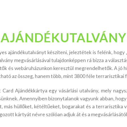
AJÁNDÉKUTALVÁNY
s ajándékutalványt készíteni, jeleztétek is felénk, hogy „
alvány megvásárlásával tulajdonképpen rá bízza a választá
etők és webáruházunkon keresztül megrendelhetők. A jó h
ható az összeg, hanem több, mint 3800 féle terrarisztikai f
ard Ajándékkártya egy vásárlási utalvány, mely nagys
nknek. Amennyiben bizonytalanok vagyunk abban, hogy m
, más hüllőket, kétéltűeket, bogarakat és a terrarisztika v
ozott kártyát névre szólóan adjuk át és a megvásárlásától