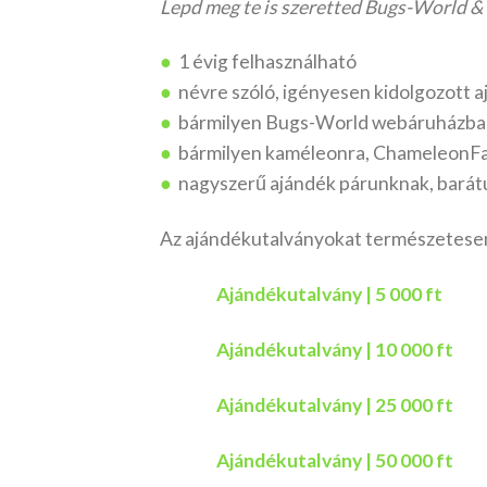
Lepd meg te is szeretted Bugs-World 
●
1 évig felhasználható
●
névre szóló, igényesen kidolgozott 
●
bármilyen Bugs-World webáruházban
●
bármilyen kaméleonra, ChameleonFar
●
nagyszerű ajándék párunknak, bará
Az ajándékutalványokat természetesen
Ajándékutalvány | 5 000 ft
Ajándékutalvány | 10 000 ft
Ajándékutalvány | 25 000 ft
Ajándékutalvány | 50 000 ft