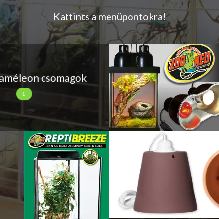
Kattints a menüpontokra!
améleon csomagok
1