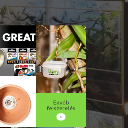
Egyéb
felszerelés
5