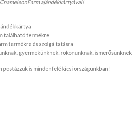
& ChameleonFarm ajándékkártyával!
ajándékkártya
 található termékre
m termékre és szolgáltatásra
tunknak, gyermekünknek, rokonunknak, ismerősünknek
 postázzuk is mindenfelé kicsi országunkban!